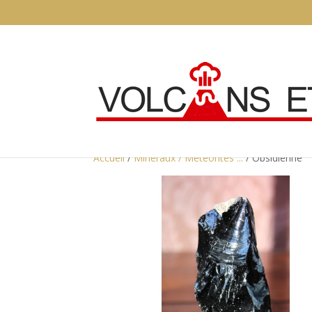
Accueil
/
Minéraux / Météorites ...
/ Obsidienne